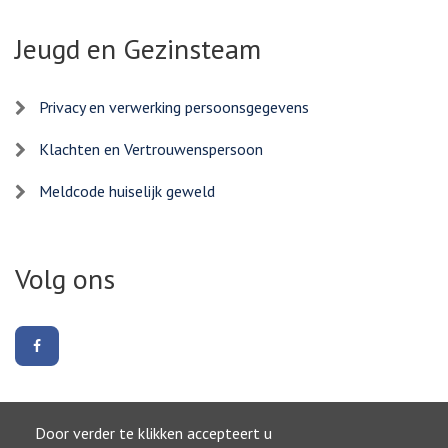
Jeugd en Gezinsteam
Privacy en verwerking persoonsgegevens
Klachten en Vertrouwenspersoon
Meldcode huiselijk geweld
Volg ons
Volg
ons
op
Facebook
Door verder te klikken accepteert u