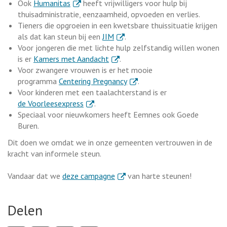
. Externe link
Ook
Humanitas
heeft vrijwilligers voor hulp bij
thuisadministratie, eenzaamheid, opvoeden en verlies.
Tieners die opgroeien in een kwetsbare thuissituatie krijgen
. Externe link
als dat kan steun bij een
JIM
.
Voor jongeren die met lichte hulp zelfstandig willen wonen
. Externe link
is er
Kamers met Aandacht
.
Voor zwangere vrouwen is er het mooie
. Externe link
programma
Centering Pregnancy
.
Voor kinderen met een taalachterstand is er
. Externe link
de Voorleesexpress
.
Speciaal voor nieuwkomers heeft Eemnes ook Goede
Buren.
Dit doen we omdat we in onze gemeenten vertrouwen in de
kracht van informele steun.
. Externe link
Vandaar dat we
deze campagne
van harte steunen!
Delen