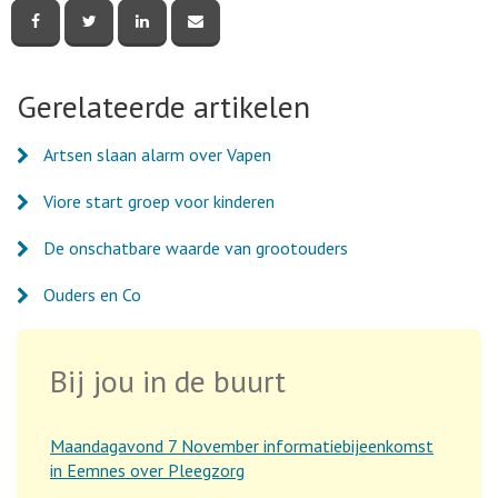
Deel
Deel
Deel
Deel
deze
deze
deze
deze
pagina
pagina
pagina
pagina
via
via
via
via
Facebook
Twitter
LinkedIn
e-
Gerelateerde artikelen
mail
Artsen slaan alarm over Vapen
Viore start groep voor kinderen
De onschatbare waarde van grootouders
Ouders en Co
Bij jou in de buurt
Maandagavond 7 November informatiebijeenkomst
in Eemnes over Pleegzorg