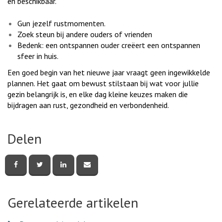
en beschikbaar.
Gun jezelf rustmomenten.
Zoek steun bij andere ouders of vrienden
Bedenk: een ontspannen ouder creëert een ontspannen
sfeer in huis.
Een goed begin van het nieuwe jaar vraagt geen ingewikkelde
plannen. Het gaat om bewust stilstaan bij wat voor jullie
gezin belangrijk is, en elke dag kleine keuzes maken die
bijdragen aan rust, gezondheid en verbondenheid.
Delen
Deel
Deel
Deel
Deel
deze
deze
deze
deze
pagina
pagina
pagina
pagina
via
via
via
via
Facebook
Twitter
LinkedIn
e-
Gerelateerde artikelen
mail