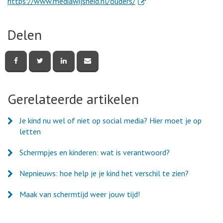
. Externe link
https://www.mediawijsheid.nl/ouders/
Delen
Deel
Deel
Deel
Deel
deze
deze
deze
deze
pagina
pagina
pagina
pagina
via
via
via
via
Facebook
Twitter
LinkedIn
e-
Gerelateerde artikelen
mail
Je kind nu wel of niet op social media? Hier moet je op
letten
Schermpjes en kinderen: wat is verantwoord?
Nepnieuws: hoe help je je kind het verschil te zien?
Maak van schermtijd weer jouw tijd!