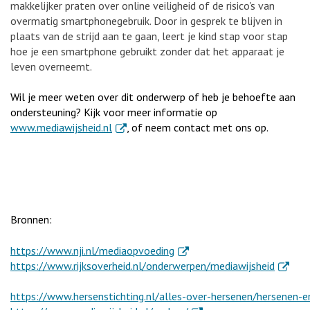
makkelijker praten over online veiligheid of de risico's van
overmatig smartphonegebruik. Door in gesprek te blijven in
plaats van de strijd aan te gaan, leert je kind stap voor stap
hoe je een smartphone gebruikt zonder dat het apparaat je
leven overneemt.
Wil je meer weten over dit onderwerp of heb je behoefte aan
ondersteuning? Kijk voor meer informatie op
. Externe link
www.mediawijsheid.nl
, of neem contact met ons op.
Bronnen:
. Externe link
https://www.nji.nl/mediaopvoeding
. Extern
https://www.rijksoverheid.nl/onderwerpen/mediawijsheid
https://www.hersenstichting.nl/alles-over-hersenen/hersenen-e