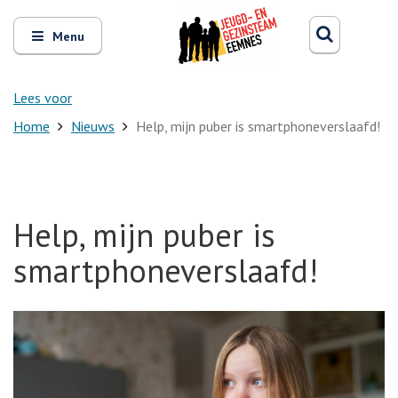
Zoeken
Open
Zoeke
Menu
en
sluit
het
Lees voor
Home
Nieuws
Help, mijn puber is smartphoneverslaafd!
Help, mijn puber is
smartphoneverslaafd!