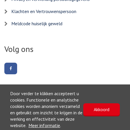
Klachten en Vertrouwenspersoon
Meldcode huiselijk geweld
Volg ons
Volg
ons
op
Facebook
Door verder te klikken accepteert u
Naar boven
cookies. Functionele en analytische
cookies worden anoniem verzameld
Akkoord
©2026, Gemeente Eemnes
en gebruikt om inzicht te krijgen in de
Privacyverklaring
werking en effectiviteit van deze
Toegankelijkheidsverklaring
website.
Meer informatie
.