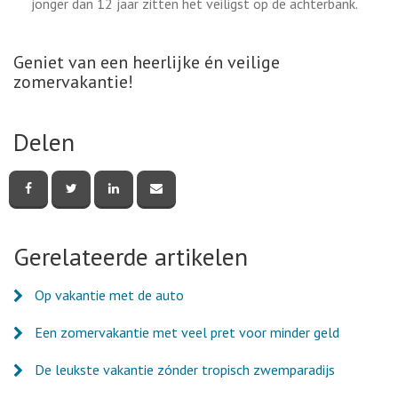
jonger dan 12 jaar zitten het veiligst op de achterbank.
Geniet van een heerlijke én veilige
zomervakantie!
Delen
Deel
Deel
Deel
Deel
deze
deze
deze
deze
pagina
pagina
pagina
pagina
via
via
via
via
Facebook
Twitter
LinkedIn
e-
Gerelateerde artikelen
mail
Op vakantie met de auto
Een zomervakantie met veel pret voor minder geld
De leukste vakantie zónder tropisch zwemparadijs