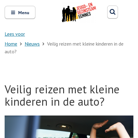
Zoeken
Open
Zoeke
Menu
en
sluit
het
Lees voor
Home
Nieuws
Veilig reizen met kleine kinderen in de
auto?
Veilig reizen met kleine
kinderen in de auto?